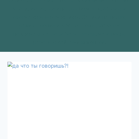
Основная рубрика для рабочих моментов. Все
что не является инструкцией к действию и
окончательным мнением. Записи на полях,
размышления и частые темы, которые
поднимаются до работы, во время и после
работы с сайтами клиентов.