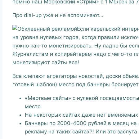
помню наш Московский «Стрим» с 1 Мб/сек за 7
Про dial-up уже и не вспоминают…
Если карельский интер
на уровне нулевых годов, когда правили исклю
нужно как-то монетизировать. Ну ладно бы есл
Журналистам и копирайтерам надо с чего-то пл
монетизируют сайты все!
Все клепают агрегаторы новостей, доски объя
готовый шаблон) место под баннеры бронируетс
«Мертвые сайты» с нулевой посещаемость
место
На некоторых сайтах даже нет вменяемых 
Баннеры по 2000-4000 рублей в месяц на с
рекламу на таких сайтах?! Или это заслуг