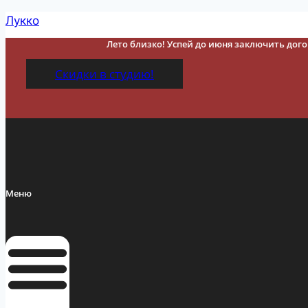
Перейти
Лукко
к
Лето близко! Успей до июня заключить догов
содержимому
Скидки в студию!
Меню