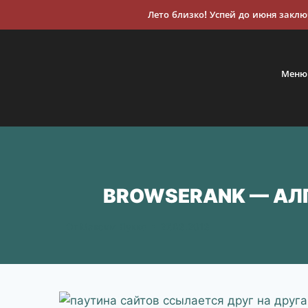
Лето близко! Успей до июня заключ
Меню
BROWSERANK — АЛ
От
Максим Лукко
27.03.2013