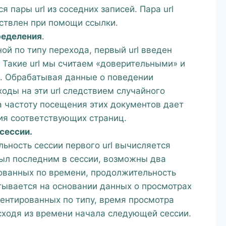
 пары url из соседних записей. Пара url
ествлен при помощи ссылки.
ределения
.
ой по типу перехода, первый url введен
 Такие url мы считаем «доверительными» и
. Обрабатывая данные о поведении
оды на эти url следствием случайного
 частоту посещения этих документов дает
ия соответствующих страниц.
сессии.
ьность сессии первого url вычисляется
 был последним в сессии, возможны два
рованных по времени, продолжительность
итывается на основании данных о просмотрах
ментированных по типу, время просмотра
исходя из времени начала следующей сессии.