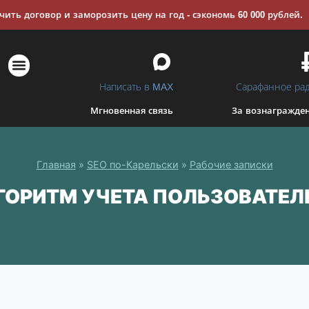
ить договор и заморозить цену на год - сэкономь 60 000 рублей.
Написать в MAX
Сарафанное ра
Мгновенная связь
За вознагражде
ПОИСКОВОЕ ПРОДВИЖЕНИЕ САЙТА (SEO)
КОНТЕКСТНАЯ РЕКЛАМА В ЯНДЕКСЕ (PPC)
СОПУТСТВУЮЩИЕ УСЛУГИ
Главная
»
SEO по-Карельски
»
Рабочие записки
ГОРИТМ УЧЕТА ПОЛЬЗОВАТЕЛ