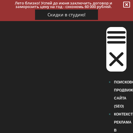
Лето близко! Успей до июня заключить договор и
заморозить цену на год - сэкономь 60 000 рублей.
Скидки в студию!
ПОИСКОВ
ПРОДВИЖ
САЙТА
(SEO)
КОНТЕКС
РЕКЛАМА
В