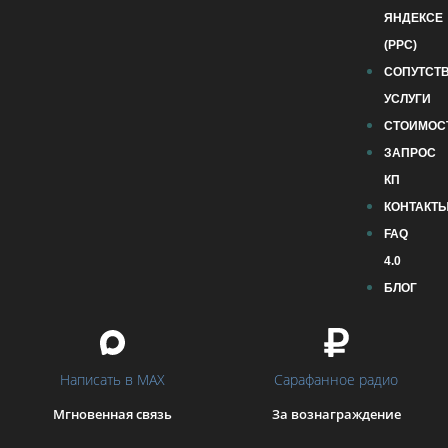
ЯНДЕКСЕ
(PPC)
СОПУТСТ
УСЛУГИ
СТОИМОС
ЗАПРОС
КП
КОНТАКТ
FAQ
4.0
БЛОГ
Написать в MAX
Сарафанное радио
Мгновенная связь
За вознаграждение