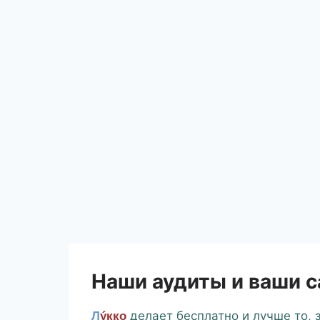
Наши аудиты и ваши 
делает бесплатно и лучше то, з
Л
ýкко