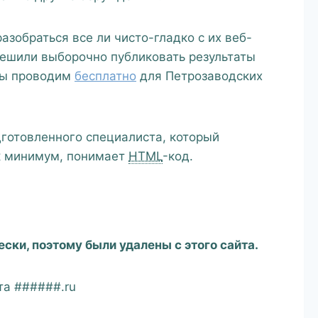
зобраться все ли чисто-гладко с их веб-
решили выборочно публиковать результаты
мы проводим
бесплатно
для Петрозаводских
дготовленного специалиста, который
ак минимум, понимает
HTML
-код.
ски, поэтому были удалены с этого сайта.
та ######.ru