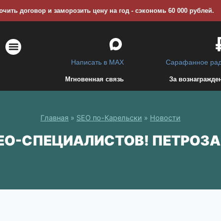
чить договор и заморозить цену на год - сэкономь 60 000 рублей.
Написать в MAX
Сарафанное ра
Мгновенная связь
За вознагражде
ПОИСКОВОЕ ПРОДВИЖЕНИЕ САЙТА (SEO)
КОНТЕКСТНАЯ РЕКЛАМА В ЯНДЕКСЕ (PPC)
СОПУТСТВУЮЩИЕ УСЛУГИ
Главная
»
SEO по-Карельски
»
Новости
EO-СПЕЦИАЛИСТОВ! ПЕТРОЗ