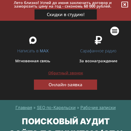
Лето близко! Успей до июня заключить договор и
заморозить цену на год - сэкономь 60 000 рублей.
Скидки в студию!
ПОИСКОВОЕ ПРОДВИЖЕНИЕ
КОНТЕКСТНАЯ РЕКЛАМ
СОПУТСТВУЮЩИЕ УСЛУГИ
Написать в MAX
Сарафанное радио
Мгновенная связь
За вознаграждение
Обратный звонок
Онлайн-заявка
Главная
»
SEO по-Карельски
»
Рабочие записки
ПОИСКОВЫЙ АУДИТ